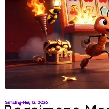
Gambling
-
May 12, 2026