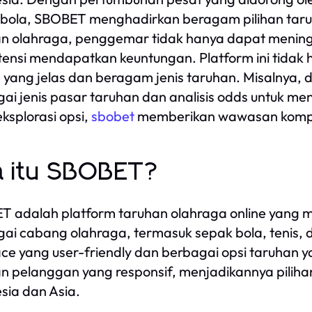
bola, SBOBET menghadirkan beragam pilihan taruh
an olahraga, penggemar tidak hanya dapat menin
ensi mendapatkan keuntungan. Platform ini tidak
 yang jelas dan beragam jenis taruhan. Misalnya
ai jenis pasar taruhan dan analisis odds untuk me
splorasi opsi,
sbobet
memberikan wawasan kompreh
 itu SBOBET?
 adalah platform taruhan olahraga online yang 
ai cabang olahraga, termasuk sepak bola, tenis, da
ace yang user-friendly dan berbagai opsi taruha
n pelanggan yang responsif, menjadikannya pilihan
sia dan Asia.