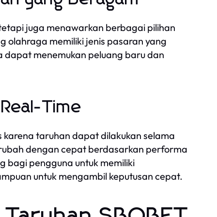
tetapi juga menawarkan berbagai pilihan
ng olahraga memiliki jenis pasaran yang
na dapat menemukan peluang baru dan
n Real-Time
 karena taruhan dapat dilakukan selama
erubah dengan cepat berdasarkan performa
ing bagi pengguna untuk memiliki
puan untuk mengambil keputusan cepat.
n Taruhan SBOBET