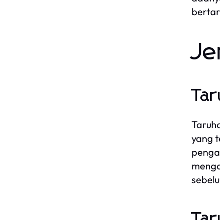
bertar
Je
Tar
Taruha
yang t
penga
mengam
sebelu
Tar