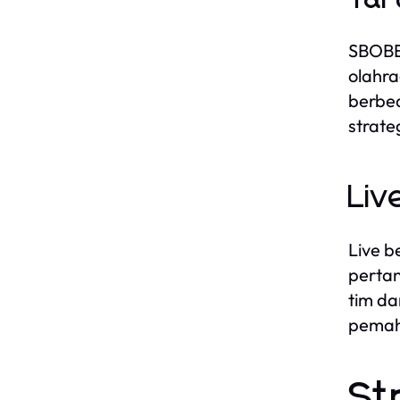
SBOBET
olahra
berbe
strate
Liv
Live b
perta
tim da
pemah
St