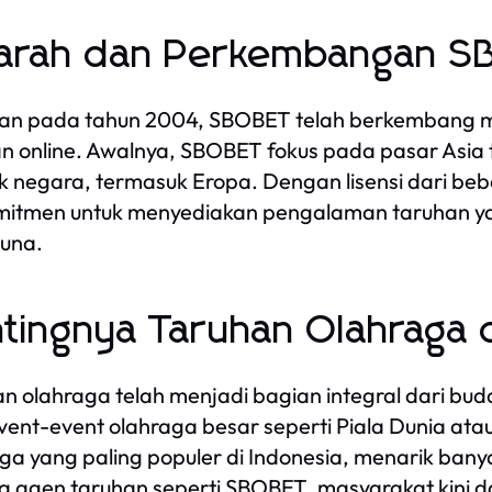
jarah dan Perkembangan 
kan pada tahun 2004, SBOBET telah berkembang men
n online. Awalnya, SBOBET fokus pada pasar Asia t
 negara, termasuk Eropa. Dengan lisensi dari beb
mitmen untuk menyediakan pengalaman taruhan 
una.
tingnya Taruhan Olahraga d
n olahraga telah menjadi bagian integral dari bu
vent-event olahraga besar seperti Piala Dunia at
ga yang paling populer di Indonesia, menarik ban
a agen taruhan seperti SBOBET, masyarakat kini