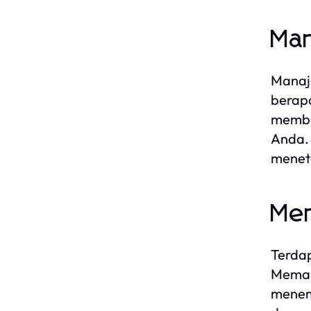
Man
Manaj
berapa
memba
Anda. 
menet
Mem
Terdap
Memah
menemu