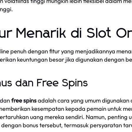
 volatilitas tinggi mungkin lebih fleksibel dalam m
inggi.
tur Menarik di Slot O
nline penuh dengan fitur yang menjadikannya menar
rikan keuntungan besar jika digunakan dengan be
us dan Free Spins
 dan
free spins
adalah cara yang umum digunakan ol
 memberikan kesempatan kepada pemain untuk me
rtaruhkan uang mereka sendiri. Namun, penting 
t dengan bonus tersebut, termasuk persyaratan ta