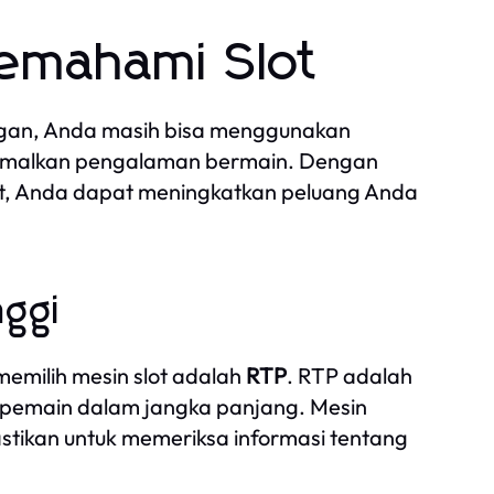
Memahami Slot
ungan, Anda masih bisa menggunakan
imalkan pengalaman bermain. Dengan
, Anda dapat meningkatkan peluang Anda
nggi
emilih mesin slot adalah
RTP
. RTP adalah
e pemain dalam jangka panjang. Mesin
tikan untuk memeriksa informasi tentang