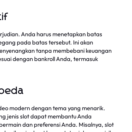
if
rjudian. Anda harus menetapkan batas
gang pada batas tersebut. Ini akan
enyenangkan tanpa membebani keuangan
suai dengan bankroll Anda, termasuk
rbeda
ot video modern dengan tema yang menarik.
g jenis slot dapat membantu Anda
rmain dan preferensi Anda. Misalnya, slot