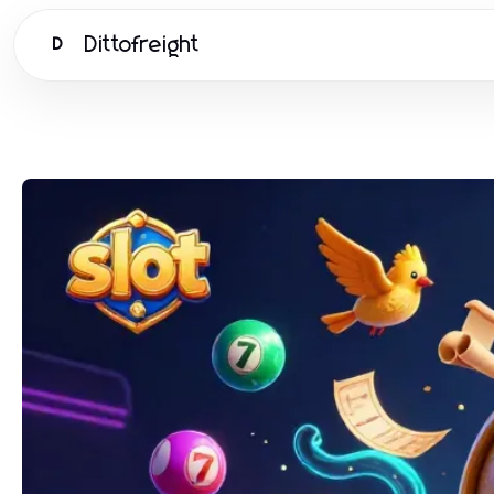
Dittofreight
D