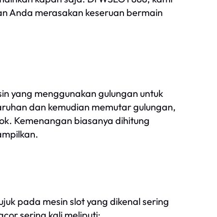
an Anda merasakan keseruan bermain
esin yang menggunakan gulungan untuk
aruhan dan kemudian memutar gulungan,
ok. Kemenangan biasanya dihitung
ampilkan.
ujuk pada mesin slot yang dikenal sering
r sering kali meliputi: