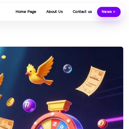
Home Page
About Us
Contact us
News