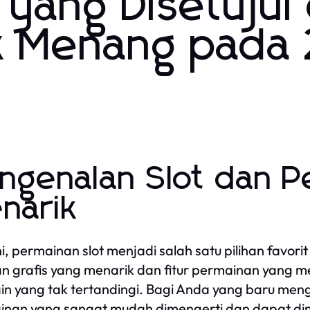
 yang Disetujui
uk Menang pada
ngenalan Slot dan P
narik
ni, permainan slot menjadi salah satu pilihan favori
n grafis yang menarik dan fitur permainan yang
n yang tak tertandingi. Bagi Anda yang baru meng
inan yang sangat mudah dimengerti dan dapat di